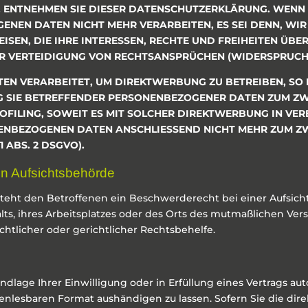
, ENTNEHMEN SIE DIESER DATENSCHUTZERKLÄRUNG. WENN
ENEN DATEN NICHT MEHR VERARBEITEN, ES SEI DENN, W
SEN, DIE IHRE INTERESSEN, RECHTE UND FREIHEITEN ÜB
VERTEIDIGUNG VON RECHTSANSPRÜCHEN (WIDERSPRUCH NA
N VERARBEITET, UM DIREKTWERBUNG ZU BETREIBEN, SO H
G SIE BETREFFENDER PERSONENBEZOGENER DATEN ZUM Z
ROFILING, SOWEIT ES MIT SOLCHER DIREKTWERBUNG IN VE
ENBEZOGENEN DATEN ANSCHLIESSEND NICHT MEHR ZUM 
 ABS. 2 DSGVO).
n Aufsichts­behörde
teht den Betroffenen ein Beschwerderecht bei einer Aufsic
lts, ihres Arbeitsplatzes oder des Orts des mutmaßlichen Ve
tlicher oder gerichtlicher Rechtsbehelfe.
ndlage Ihrer Einwilligung oder in Erfüllung eines Vertrags aut
enlesbaren Format aushändigen zu lassen. Sofern Sie die dir