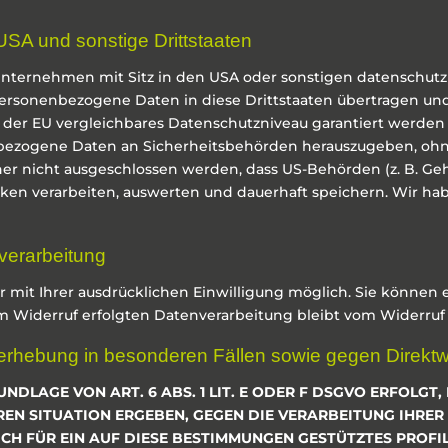
USA und sonstige Drittstaaten
ternehmen mit Sitz in den USA oder sonstigen datenschutzrec
personenbezogene Daten in diese Drittstaaten übertragen und
t der EU vergleichbares Datenschutzniveau garantiert werden 
bezogene Daten an Sicherheitsbehörden herauszugeben, ohne 
er nicht ausgeschlossen werden, dass US-Behörden (z. B. Ge
n verarbeiten, auswerten und dauerhaft speichern. Wir habe
nverarbeitung
mit Ihrer ausdrücklichen Einwilligung möglich. Sie können ein
m Widerruf erfolgten Datenverarbeitung bleibt vom Widerruf
erhebung in besonderen Fällen sowie gegen Direkt
LAGE VON ART. 6 ABS. 1 LIT. E ODER F DSGVO ERFOLGT, 
EREN SITUATION ERGEBEN, GEGEN DIE VERARBEITUNG IHR
UCH FÜR EIN AUF DIESE BESTIMMUNGEN GESTÜTZTES PROFI